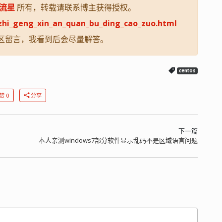
流星
所有，转载请联系博主获得授权。
_zhi_geng_xin_an_quan_bu_ding_cao_zuo.html
区留言，我看到后会尽量解答。
centos
赞 0
分享
下一篇
本人亲测windows7部分软件显示乱码不是区域语言问题