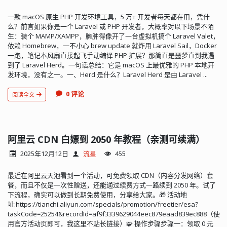
一款 macOS 原生 PHP 开发环境工具，5 万+ 开发者每天都在用，凭什
么？前言如果你是一个 Laravel 或 PHP 开发者，大概率对以下场景不陌
生：装个 MAMP/XAMPP，臃肿得像开了一台虚拟机搞个 Laravel Valet，
依赖 Homebrew，一不小心 brew update 就炸用 Laravel Sail，Docker
一跑，笔记本风扇直接起飞手动编译 PHP 扩展？那简直是噩梦直到我遇
到了 Laravel Herd。一句话总结：它是 macOS 上最优雅的 PHP 本地开
发环境，没有之一。一、Herd 是什么？Laravel Herd 是由 Laravel ...
0 评论
阅读全文
阿里云 CDN 白嫖到 2050 年教程（亲测可续满）
2025年12月12日
流星
455
最近在阿里云天池看到一个活动，可免费领取 CDN（内容分发网络）套
餐，而且不仅是一次性赠送，还能通过续费方式一路续到 2050 年。试了
下流程，确实可以做到长期免费使用，分享给大家。🎁 活动地
址:https://tianchi.aliyun.com/specials/promotion/freetier/esa?
taskCode=25254&recordId=af9f3339629044eec879eaad839ec888（使
用官方活动页即可，我这里不贴长链接）🧩 操作步骤步骤一：领取 0 元