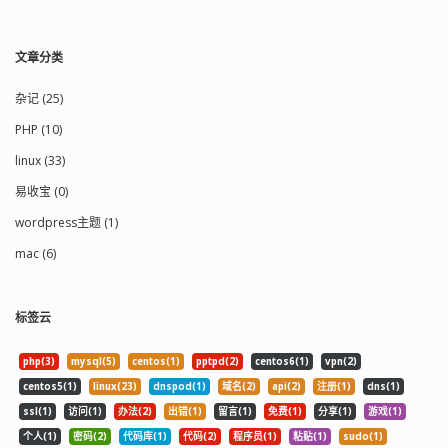
文章分类
杂记 (25)
PHP (10)
linux (33)
易收宝 (0)
wordpress主题 (1)
mac (6)
标签云
php(3)
mysql(5)
centos(1)
pptpd(2)
centos6(1)
vpn(2)
centos5(1)
linux(23)
dnspod(1)
域名(2)
api(2)
注册(1)
dns(1)
ssl(1)
访问(1)
办法(2)
出错(1)
留言(1)
免费(1)
分享(1)
游戏(1)
个人(1)
密码(2)
代码库(1)
代码(2)
程序员(1)
粘贴(1)
sudo(1)