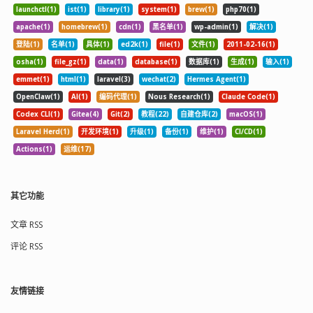
launchctl(1)
ist(1)
library(1)
system(1)
brew(1)
php70(1)
apache(1)
homebrew(1)
cdn(1)
黑名单(1)
wp-admin(1)
解决(1)
登陆(1)
名单(1)
具体(1)
ed2k(1)
file(1)
文件(1)
2011-02-16(1)
osha(1)
file_gz(1)
data(1)
database(1)
数据库(1)
生成(1)
输入(1)
emmet(1)
html(1)
laravel(3)
wechat(2)
Hermes Agent(1)
OpenClaw(1)
AI(1)
编码代理(1)
Nous Research(1)
Claude Code(1)
Codex CLI(1)
Gitea(4)
Git(2)
教程(22)
自建仓库(2)
macOS(1)
Laravel Herd(1)
开发环境(1)
升级(1)
备份(1)
维护(1)
CI/CD(1)
Actions(1)
运维(17)
其它功能
文章 RSS
评论 RSS
友情链接