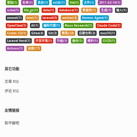
登陆(1)
名单(1)
具体(1)
ed2k(1)
file(1)
文件(1)
2011-02-16(1)
osha(1)
file_gz(1)
data(1)
database(1)
数据库(1)
生成(1)
输入(1)
emmet(1)
html(1)
laravel(3)
wechat(2)
Hermes Agent(1)
OpenClaw(1)
AI(1)
编码代理(1)
Nous Research(1)
Claude Code(1)
Codex CLI(1)
Gitea(4)
Git(2)
教程(22)
自建仓库(2)
macOS(1)
Laravel Herd(1)
开发环境(1)
升级(1)
备份(1)
维护(1)
CI/CD(1)
Actions(1)
运维(17)
其它功能
文章 RSS
评论 RSS
友情链接
和平聊吧