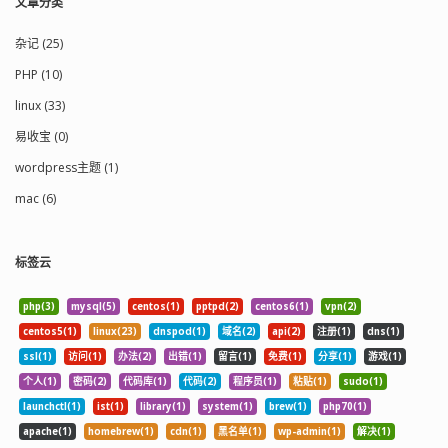
文章分类
杂记 (25)
PHP (10)
linux (33)
易收宝 (0)
wordpress主题 (1)
mac (6)
标签云
php(3)
mysql(5)
centos(1)
pptpd(2)
centos6(1)
vpn(2)
centos5(1)
linux(23)
dnspod(1)
域名(2)
api(2)
注册(1)
dns(1)
ssl(1)
访问(1)
办法(2)
出错(1)
留言(1)
免费(1)
分享(1)
游戏(1)
个人(1)
密码(2)
代码库(1)
代码(2)
程序员(1)
粘贴(1)
sudo(1)
launchctl(1)
ist(1)
library(1)
system(1)
brew(1)
php70(1)
apache(1)
homebrew(1)
cdn(1)
黑名单(1)
wp-admin(1)
解决(1)