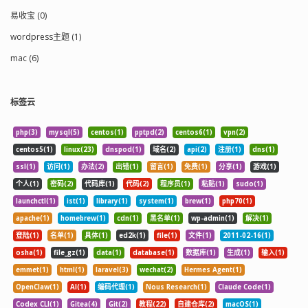
易收宝 (0)
wordpress主题 (1)
mac (6)
标签云
php(3)
mysql(5)
centos(1)
pptpd(2)
centos6(1)
vpn(2)
centos5(1)
linux(23)
dnspod(1)
域名(2)
api(2)
注册(1)
dns(1)
ssl(1)
访问(1)
办法(2)
出错(1)
留言(1)
免费(1)
分享(1)
游戏(1)
个人(1)
密码(2)
代码库(1)
代码(2)
程序员(1)
粘贴(1)
sudo(1)
launchctl(1)
ist(1)
library(1)
system(1)
brew(1)
php70(1)
apache(1)
homebrew(1)
cdn(1)
黑名单(1)
wp-admin(1)
解决(1)
登陆(1)
名单(1)
具体(1)
ed2k(1)
file(1)
文件(1)
2011-02-16(1)
osha(1)
file_gz(1)
data(1)
database(1)
数据库(1)
生成(1)
输入(1)
emmet(1)
html(1)
laravel(3)
wechat(2)
Hermes Agent(1)
OpenClaw(1)
AI(1)
编码代理(1)
Nous Research(1)
Claude Code(1)
Codex CLI(1)
Gitea(4)
Git(2)
教程(22)
自建仓库(2)
macOS(1)