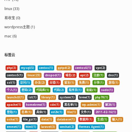
linux (33)
易收宝 (0)
wordpress主题 (1)
mac (6)
标签云
php(3)
mysql(5)
centos(1)
pptpd(2)
centos6(1)
vpn(2)
centos5(1)
linux(23)
dnspod(1)
域名(2)
api(2)
注册(1)
dns(1)
ssl(1)
访问(1)
办法(2)
出错(1)
留言(1)
免费(1)
分享(1)
游戏(1)
个人(1)
密码(2)
代码库(1)
代码(2)
程序员(1)
粘贴(1)
sudo(1)
launchctl(1)
ist(1)
library(1)
system(1)
brew(1)
php70(1)
apache(1)
homebrew(1)
cdn(1)
黑名单(1)
wp-admin(1)
解决(1)
登陆(1)
名单(1)
具体(1)
ed2k(1)
file(1)
文件(1)
2011-02-16(1)
osha(1)
file_gz(1)
data(1)
database(1)
数据库(1)
生成(1)
输入(1)
emmet(1)
html(1)
laravel(3)
wechat(2)
Hermes Agent(1)