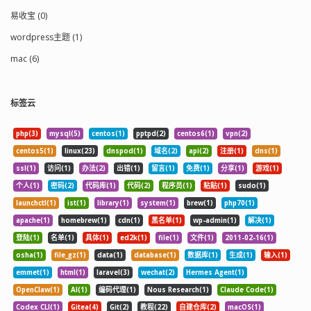
易收宝 (0)
wordpress主题 (1)
mac (6)
标签云
php(3)
mysql(5)
centos(1)
pptpd(2)
centos6(1)
vpn(2)
centos5(1)
linux(23)
dnspod(1)
域名(2)
api(2)
注册(1)
dns(1)
ssl(1)
访问(1)
办法(2)
出错(1)
留言(1)
免费(1)
分享(1)
游戏(1)
个人(1)
密码(2)
代码库(1)
代码(2)
程序员(1)
粘贴(1)
sudo(1)
launchctl(1)
ist(1)
library(1)
system(1)
brew(1)
php70(1)
apache(1)
homebrew(1)
cdn(1)
黑名单(1)
wp-admin(1)
解决(1)
登陆(1)
名单(1)
具体(1)
ed2k(1)
file(1)
文件(1)
2011-02-16(1)
osha(1)
file_gz(1)
data(1)
database(1)
数据库(1)
生成(1)
输入(1)
emmet(1)
html(1)
laravel(3)
wechat(2)
Hermes Agent(1)
OpenClaw(1)
AI(1)
编码代理(1)
Nous Research(1)
Claude Code(1)
Codex CLI(1)
Gitea(4)
Git(2)
教程(22)
自建仓库(2)
macOS(1)