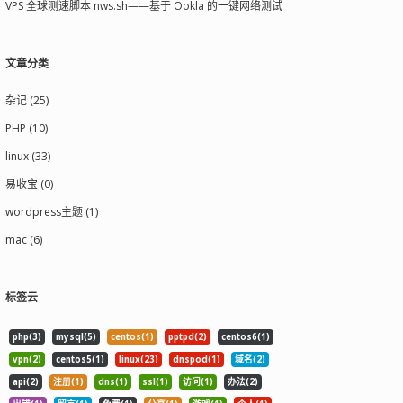
VPS 全球测速脚本 nws.sh——基于 Ookla 的一键网络测试
文章分类
杂记 (25)
PHP (10)
linux (33)
易收宝 (0)
wordpress主题 (1)
mac (6)
标签云
php(3)
mysql(5)
centos(1)
pptpd(2)
centos6(1)
vpn(2)
centos5(1)
linux(23)
dnspod(1)
域名(2)
api(2)
注册(1)
dns(1)
ssl(1)
访问(1)
办法(2)