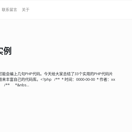
联系留言
关于
实例
可能会编上几句PHP代码。今天给大家总结了33个实用的PHP代码片
的代码库。<?php /** * 时间：0000-00-00 * 作者：xx
/** *&nbs...