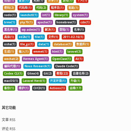
出错(1)
留言(1)
免费(1)
分享(1)
游戏(1)
个人(1)
密码(2)
代码库(1)
代码(2)
程序员(1)
粘贴(1)
sudo(1)
launchctl(1)
ist(1)
library(1)
system(1)
brew(1)
php70(1)
apache(1)
homebrew(1)
cdn(1)
黑名单(1)
wp-admin(1)
解决(1)
登陆(1)
名单(1)
具体(1)
ed2k(1)
file(1)
文件(1)
2011-02-16(1)
osha(1)
file_gz(1)
data(1)
database(1)
数据库(1)
生成(1)
输入(1)
emmet(1)
html(1)
laravel(3)
wechat(2)
Hermes Agent(1)
OpenClaw(1)
AI(1)
编码代理(1)
Nous Research(1)
Claude Code(1)
Codex CLI(1)
Gitea(4)
Git(2)
教程(22)
自建仓库(2)
macOS(1)
Laravel Herd(1)
开发环境(1)
升级(1)
备份(1)
维护(1)
CI/CD(1)
Actions(1)
运维(17)
其它功能
文章 RSS
评论 RSS