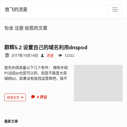
放飞的流星
包含 注册 标签的文章
群辉5.2 设置自己的域名利用dnspod
2017年10月14日
流星
12322
首先你得具备以下几个条件： 拥有外网
IP(动态ip也是可以的，但是不能是大局
域网ip)，如果没有就找运营商吧，搞不
定的话你可以出门右转花生壳内网穿透
了。拥有自己的域名，由于本教程使用
的是DNSPOD的动态解析服务，你需要
0 评论
阅读全文
有自己的域名DNSPOD账号，并将域名
的DNS改为DNSPOD提供的，DNSPOD
稳定速度快，我很多网站都长期使用他
们的解析服务，最重要的是免费 首先我
们先注册一个域名，随便一家注册商都
最新文章
行，本人在西部数码注册的,然后注册