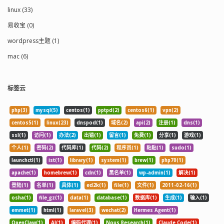
linux (33)
易收宝 (0)
wordpress主题 (1)
mac (6)
标签云
php(3)
mysql(5)
centos(1)
pptpd(2)
centos6(1)
vpn(2)
centos5(1)
linux(23)
dnspod(1)
域名(2)
api(2)
注册(1)
dns(1)
ssl(1)
访问(1)
办法(2)
出错(1)
留言(1)
免费(1)
分享(1)
游戏(1)
个人(1)
密码(2)
代码库(1)
代码(2)
程序员(1)
粘贴(1)
sudo(1)
launchctl(1)
ist(1)
library(1)
system(1)
brew(1)
php70(1)
apache(1)
homebrew(1)
cdn(1)
黑名单(1)
wp-admin(1)
解决(1)
登陆(1)
名单(1)
具体(1)
ed2k(1)
file(1)
文件(1)
2011-02-16(1)
osha(1)
file_gz(1)
data(1)
database(1)
数据库(1)
生成(1)
输入(1)
emmet(1)
html(1)
laravel(3)
wechat(2)
Hermes Agent(1)
OpenClaw(1)
AI(1)
编码代理(1)
Nous Research(1)
Claude Code(1)