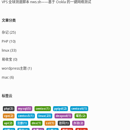
VPS 全球测速脚本 nws.sh——基于 Ookla 的一键网络测试
文章分类
杂记 (25)
PHP (10)
linux (33)
易收宝 (0)
wordpress主题 (1)
mac (6)
标签云
php(3)
mysql(5)
centos(1)
pptpd(2)
centos6(1)
vpn(2)
centos5(1)
linux(23)
dnspod(1)
域名(2)
api(2)
注册(1)
dns(1)
ssl(1)
访问(1)
办法(2)