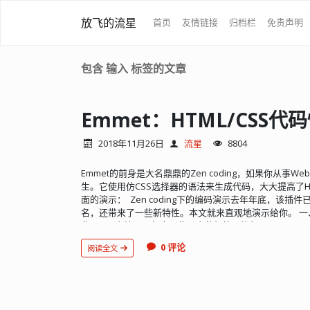
放飞的流星
首页
友情链接
归档栏
免责声明
包含 输入 标签的文章
Emmet：HTML/CSS
2018年11月26日
流星
8804
Emmet的前身是大名鼎鼎的Zen coding，如果你从事
生。它使用仿CSS选择器的语法来生成代码，大大提高了HT
面的演示： Zen coding下的编码演示去年年底，该插件已
名，还带来了一些新特性。本文就来直观地演示给你。 一、快
化 HTML文档需要包含一些固定的标签，比如<html>、<h
秒钟就可以输入这些...
0 评论
阅读全文