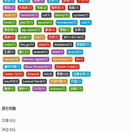
出错(1)
留言(1)
免费(1)
分享(1)
游戏(1)
个人(1)
密码(2)
代码库(1)
代码(2)
程序员(1)
粘贴(1)
sudo(1)
launchctl(1)
ist(1)
library(1)
system(1)
brew(1)
php70(1)
apache(1)
homebrew(1)
cdn(1)
黑名单(1)
wp-admin(1)
解决(1)
登陆(1)
名单(1)
具体(1)
ed2k(1)
file(1)
文件(1)
2011-02-16(1)
osha(1)
file_gz(1)
data(1)
database(1)
数据库(1)
生成(1)
输入(1)
emmet(1)
html(1)
laravel(3)
wechat(2)
Hermes Agent(1)
OpenClaw(1)
AI(1)
编码代理(1)
Nous Research(1)
Claude Code(1)
Codex CLI(1)
Gitea(4)
Git(2)
教程(22)
自建仓库(2)
macOS(1)
Laravel Herd(1)
开发环境(1)
升级(1)
备份(1)
维护(1)
CI/CD(1)
Actions(1)
运维(17)
其它功能
文章 RSS
评论 RSS