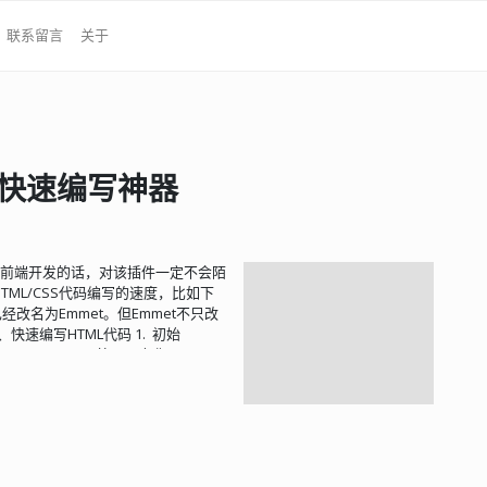
联系留言
关于
代码快速编写神器
Web前端开发的话，对该插件一定不会陌
ML/CSS代码编写的速度，比如下
经改名为Emmet。但Emmet不只改
速编写HTML代码 1. 初始
ead>、<body>等，现在你只需要1