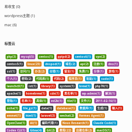
易收宝 (0)
wordpress主题 (1)
mac (6)
标签云
php(3)
mysql(5)
centos(1)
pptpd(2)
centos6(1)
vpn(2)
centos5(1)
linux(23)
dnspod(1)
域名(2)
api(2)
注册(1)
dns(1)
ssl(1)
访问(1)
办法(2)
出错(1)
留言(1)
免费(1)
分享(1)
游戏(1)
个人(1)
密码(2)
代码库(1)
代码(2)
程序员(1)
粘贴(1)
sudo(1)
launchctl(1)
ist(1)
library(1)
system(1)
brew(1)
php70(1)
apache(1)
homebrew(1)
cdn(1)
黑名单(1)
wp-admin(1)
解决(1)
登陆(1)
名单(1)
具体(1)
ed2k(1)
file(1)
文件(1)
2011-02-16(1)
osha(1)
file_gz(1)
data(1)
database(1)
数据库(1)
生成(1)
输入(1)
emmet(1)
html(1)
laravel(3)
wechat(2)
Hermes Agent(1)
OpenClaw(1)
AI(1)
编码代理(1)
Nous Research(1)
Claude Code(1)
Codex CLI(1)
Gitea(4)
Git(2)
教程(22)
自建仓库(2)
macOS(1)