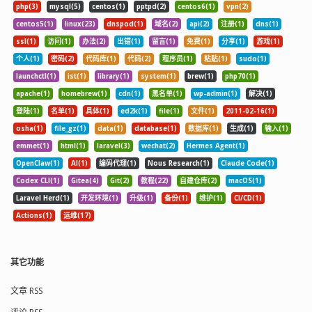
php(3)
mysql(5)
centos(1)
pptpd(2)
centos6(1)
vpn(2)
centos5(1)
linux(23)
dnspod(1)
域名(2)
api(2)
注册(1)
dns(1)
ssl(1)
访问(1)
办法(2)
出错(1)
留言(1)
免费(1)
分享(1)
游戏(1)
个人(1)
密码(2)
代码库(1)
代码(2)
程序员(1)
粘贴(1)
sudo(1)
launchctl(1)
ist(1)
library(1)
system(1)
brew(1)
php70(1)
apache(1)
homebrew(1)
cdn(1)
黑名单(1)
wp-admin(1)
解决(1)
登陆(1)
名单(1)
具体(1)
ed2k(1)
file(1)
文件(1)
2011-02-16(1)
osha(1)
file_gz(1)
data(1)
database(1)
数据库(1)
生成(1)
输入(1)
emmet(1)
html(1)
laravel(3)
wechat(2)
Hermes Agent(1)
OpenClaw(1)
AI(1)
编码代理(1)
Nous Research(1)
Claude Code(1)
Codex CLI(1)
Gitea(4)
Git(2)
教程(22)
自建仓库(2)
macOS(1)
Laravel Herd(1)
开发环境(1)
升级(1)
备份(1)
维护(1)
CI/CD(1)
Actions(1)
运维(17)
其它功能
文章 RSS