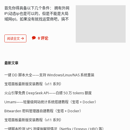
首先你得具备以下几个条件： 拥有外网
IP(动态ip也是可以的，但是不能是大局
域网ip)，如果没有就找运营商吧，搞不
定的话你可以出门右转花生壳内网穿透
了。拥有自己的域名，由于本教程使用
的是DNSPOD的动态解析服务，你需要
0 评论
阅读全文
有自己的域名DNSPOD账号，并将域名
的DNS改为DNSPOD提供的，DNSPOD
稳定速度快，我很多网站都长期使用他
们的解析服务，最重要的是免费 首先我
们先注册一个域名，随便一家注册商都
最新文章
行，本人在西部数码注册的,然后注册
DNSPOD的账号，传送门：
一键 DD 脚本大全——支持 Windows/Linux/NAS 系统重装
https://www.dnspod.cn/ ，然后在控制
宝塔面板最新版安装教程（v11 系列）
台添加你的域名 因为要使用到DNSPOD
提...
火山引擎免费 DeepSeek API——白嫖 50 万 tokens 额度
Umami——轻量级网站统计系统搭建教程（宝塔 + Docker）
Bitwarden 密码管理器自建教程（宝塔 + Docker）
宝塔面板最新版安装教程（v11 系列）
一键脚本检测 VPS 流媒体解锁情况（Netflix / Disney+ / HBO 等）