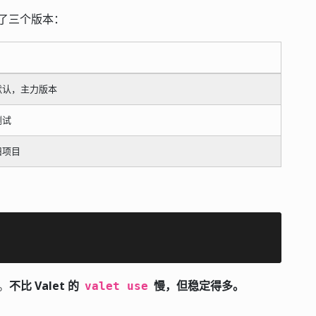
装了三个版本：
默认，主力版本
测试
旧项目
效。
不比 Valet 的
慢，但稳定得多。
valet use