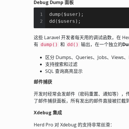
Debug Dump 面板
dump($user);

1
dd($users);
2
这些 Laravel 开发者每天用的调试函数，在 Her
有
和
输出，在一个独立的
D
dump()
dd()
区分 Dumps、Queries、Jobs、Views、R
支持搜索和过滤
SQL 查询高亮显示
邮件捕获
开发时经常会发邮件（密码重置、通知等），传统做法是
了邮件捕获面板，所有发出的邮件直接被拦截到 
Xdebug 集成
Herd Pro 对 Xdebug 的支持非常丝滑：