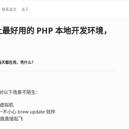
联系留言
关于
OS 上最好用的 PHP 本地开发环境，
发者每天都在用，凭什么？
概率对以下场景不陌生：
台虚拟机
，一不小心 brew update 就炸
记本风扇直接起飞