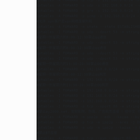
iptables -A FORWARD -p udp -s 192.168.0.0/24 --d
iptables -A FORWARD -p gre -s 192.168.0.0/24 -j 
iptables -A FORWARD -p icmp -s 192.168.0.0/24 -j
#允许 vpn客户走vpn网络连接外网

iptables -A FORWARD -m state --state ESTABLISHED
iptables -I FORWARD -p udp --dport 53 -m string
#星期一到星期六的8:00-12:30禁止qq通信

iptables -I FORWARD -p udp --dport 53 -m string
#星期一到星期六的8:00-12:30禁止qq通信

iptables -I FORWARD -p udp --dport 53 -m string
iptables -I FORWARD -p udp --dport 53 -m string
#星期一到星期六的13:30-20:30禁止QQ通信

iptables -I FORWARD -s 192.168.0.0/24 -m string
#星期一到星期六的8:00-12:30禁止qq网页

iptables -I FORWARD -s 192.168.0.0/24 -m string
#星期一到星期六的13:30-20:30禁止QQ网页

iptables -I FORWARD -s 192.168.0.0/24 -m string
iptables -I FORWARD -d 192.168.0.0/24 -m strin
iptables -I FORWARD -s 192.168.0.0/24 -m string
iptables -I FORWARD -p tcp --sport 80 -m string
#禁止ay2000.net，宽频影院，色情，广告网页连接 ！但中文 不
iptables -A FORWARD -m ipp2p --edk --kazaa --bit
iptables -A FORWARD -p tcp -m ipp2p --ares -j DR
iptables -A FORWARD -p udp -m ipp2p --kazaa -j D
#禁止BT连接

iptables -A FORWARD -p tcp --syn --dport 80 -m 