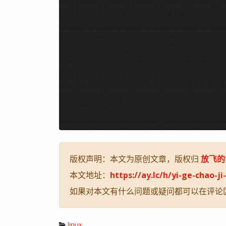
###############################################
sysctl -w net.ipv4.ip_forward=1 &>/dev/null

#打开转发

###############################################
sysctl -w net.ipv4.tcp_syncookies=1 &>/dev/null

#打开 syncookie （轻量级预防 DOS 攻击）

sysctl -w net.ipv4.netfilter.ip_conntrack_tcp_t
#设置默认 TCP 连接痴呆时长为 3800 秒（此选项可以大大降低
sysctl -w net.ipv4.ip_conntrack_max=300000 &>/de
#设置支持最大连接树为 30W（这个根据你的内存和 iptables 版本
###############################################
iptables -I INPUT -s 192.168.0.50 -j ACCEPT

iptables -I FORWARD -s 192.168.0.50 -j ACCEPT

#192.168.0.50是我的机子，全部放行！

版权声明：本文为原创文章，版权归
放飞的
本文地址：
https://ay.lc/h/yi-ge-chao-j
如果对本文有什么问题或疑问都可以在评论
linux