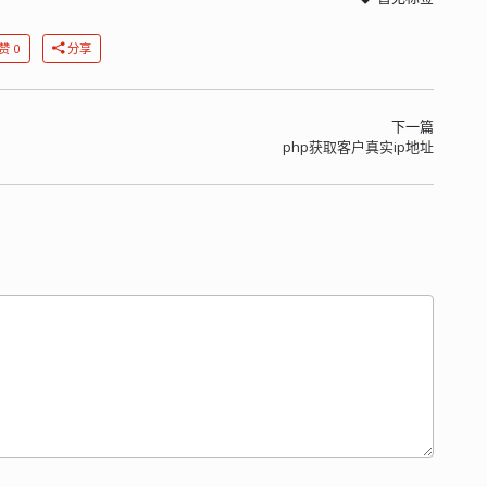
赞 0
分享
下一篇
php获取客户真实ip地址