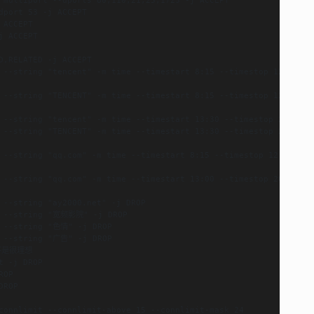
port 53 -j ACCEPT

ACCEPT

 ACCEPT

,RELATED -j ACCEPT

 --string "tencent" -m time --timestart 8:15 --timestop 12:30 --d
 --string "TENCENT" -m time --timestart 8:15 --timestop 12:30 --d
 --string "tencent" -m time --timestart 13:30 --timestop 20:30 --
 --string "TENCENT" -m time --timestart 13:30 --timestop 20:30 --
 --string "qq.com" -m time --timestart 8:15 --timestop 12:30 --da
 --string "qq.com" -m time --timestart 13:00 --timestop 20:30 --d
 --string "ay2000.net" -j DROP

g --string "宽频影院" -j DROP

 --string "色情" -j DROP

 --string "广告" -j DROP

是很理想

 -j DROP

OP

ROP

connlimit --connlimit-above 15 --connlimit-mask 24
