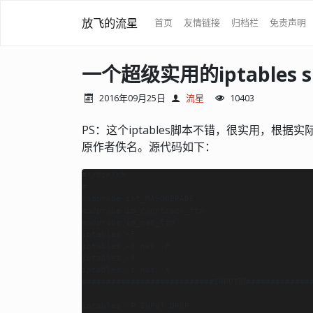
放飞的流星
首页
友情链接
归档栏
免责声明
一个超级实用的iptables s
2016年09月25日
流星
10403
PS：这个iptables脚本不错，很实用，根
原作者佚名。源代码如下：
#!/bin/sh

#

modprobe ipt_MASQUERADE

modprobe ip_conntrack_ftp

modprobe ip_nat_ftp

iptables -F

iptables -t nat -F

iptables -X

iptables -t nat -X

###########################INPUT键##############
iptables -P INPUT DROP
