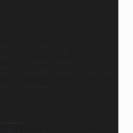
ELATED -j ACCEPT

10,80,25 -j ACCEPT

rt 139 -j ACCEPT

-dports 53 -j ACCEPT

tate --state ESTABLISHED,RELATED -j ACCEPT

imit --connlimit-above 15 -j DROP

的丢弃

n -m connlimit --connlimit-above 15 -j DROP

的丢弃

-j LOG --log-level INFO --log-prefix "ICMP packet IN: "

68.0.0/24 -j MASQUERADE

/s --limit-burst 6 -j RETURN

###########

 multiport --dports 80,110,21,25,1723 -j ACCEPT
