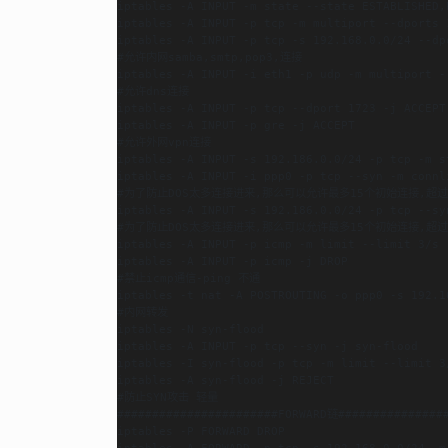
iptables -A INPUT -m state --state ESTABLISHED,R
iptables -A INPUT -p tcp -m multiport --dports 1
iptables -A INPUT -p tcp -s 192.168.0.0/24 --dpo
#允许内网samba,smtp,pop3,连接

iptables -A INPUT -i eth1 -p udp -m multiport -
#允许dns连接

iptables -A INPUT -p tcp --dport 1723 -j ACCEPT

iptables -A INPUT -p gre -j ACCEPT

#允许外网vpn连接

iptables -A INPUT -s 192.186.0.0/24 -p tcp -m s
iptables -A INPUT -i ppp0 -p tcp --syn -m connl
#为了防止DOS太多连接进来,那么可以允许最多15个初始连接,超过
iptables -A INPUT -s 192.186.0.0/24 -p tcp --sy
#为了防止DOS太多连接进来,那么可以允许最多15个初始连接,超过
iptables -A INPUT -p icmp -m limit --limit 3/s 
iptables -A INPUT -p icmp -j DROP

#禁止icmp通信-ping 不通

iptables -t nat -A POSTROUTING -o ppp0 -s 192.1
#内网转发

iptables -N syn-flood

iptables -A INPUT -p tcp --syn -j syn-flood

iptables -I syn-flood -p tcp -m limit --limit 3
iptables -A syn-flood -j REJECT

#防止SYN攻击 轻量

#######################FORWARD链################
iptables -P FORWARD DROP

iptables -A FORWARD -p tcp -s 192.168.0.0/24 -m