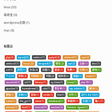
linux (33)
易收宝 (0)
wordpress主题 (1)
mac (6)
标签云
php(3)
mysql(5)
centos(1)
pptpd(2)
centos6(1)
vpn(2)
centos5(1)
linux(23)
dnspod(1)
域名(2)
api(2)
注册(1)
dns(1)
ssl(1)
访问(1)
办法(2)
出错(1)
留言(1)
免费(1)
分享(1)
游戏(1)
个人(1)
密码(2)
代码库(1)
代码(2)
程序员(1)
粘贴(1)
sudo(1)
launchctl(1)
ist(1)
library(1)
system(1)
brew(1)
php70(1)
apache(1)
homebrew(1)
cdn(1)
黑名单(1)
wp-admin(1)
解决(1)
登陆(1)
名单(1)
具体(1)
ed2k(1)
file(1)
文件(1)
2011-02-16(1)
osha(1)
file_gz(1)
data(1)
database(1)
数据库(1)
生成(1)
输入(1)
emmet(1)
html(1)
laravel(3)
wechat(2)
Hermes Agent(1)