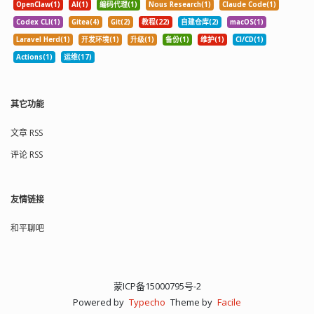
OpenClaw(1)
AI(1)
编码代理(1)
Nous Research(1)
Claude Code(1)
Codex CLI(1)
Gitea(4)
Git(2)
教程(22)
自建仓库(2)
macOS(1)
Laravel Herd(1)
开发环境(1)
升级(1)
备份(1)
维护(1)
CI/CD(1)
Actions(1)
运维(17)
其它功能
文章 RSS
评论 RSS
友情链接
和平聊吧
蒙ICP备15000795号-2
Powered by
Typecho
Theme by
Facile