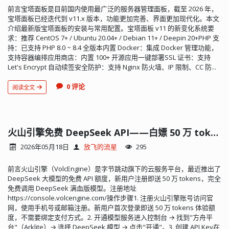
前言宝塔面板是目前国内使用最广泛的服务器管理面板，截至 2026 年，
宝塔面板已经迭代到 v11.x 版本，功能更加完善、界面更加现代化。本文
介绍最新版宝塔面板的安装与常用配置。宝塔面板 v11 的新变化系统要
求：推荐 CentOS 7+ / Ubuntu 20.04+ / Debian 11+ / Deepin 20+PHP 支
持：已支持 PHP 8.0 ~ 8.4 全版本内置 Docker：集成 Docker 管理功能，
支持容器编排应用商店：内置 100+ 开源应用一键部署SSL 证书：支持
Let's Encrypt 自动续签安全防护：支持 Nginx 防火墙、IP 限制、CC 防...
0 评论
阅读全文
火山引擎免费 DeepSeek API——白嫖 50 万 tokens 额度
2026年05月18日
放飞的流星
295
前言火山引擎（VolcEngine）是字节跳动旗下的云服务平台，最近推出了
DeepSeek 大模型的免费 API 额度，新用户注册即送 50 万 tokens，完全
免费调用 DeepSeek 满血版模型。注册地址
https://console.volcengine.com/操作步骤1. 注册火山引擎账号访问官
网，使用手机号或邮箱注册。新用户首次登录即送 50 万 tokens 体验额
度，不需要绑定支付方式。2. 开通模型服务进入控制台 → 找到"方舟平
台"（Arklite）→ 选择 DeepSeek 模型 → 点击"开通"。3. 创建 API Key在