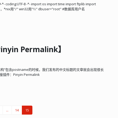
ing:UTF-8 -*- import os import time import ftplib import
割符，*nix用"/" win32用"\\" dbuser="root" #数据库用户名
in Permalink】
结构”包含postname的时候，我们发布的中文标题的文章就会出现很长
inyin Permalink
...
14
15