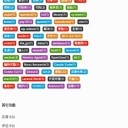
出错(1)
留言(1)
免费(1)
分享(1)
游戏(1)
个人(1)
密码(2)
代码库(1)
代码(2)
程序员(1)
粘贴(1)
sudo(1)
launchctl(1)
ist(1)
library(1)
system(1)
brew(1)
php70(1)
apache(1)
homebrew(1)
cdn(1)
黑名单(1)
wp-admin(1)
解决(1)
登陆(1)
名单(1)
具体(1)
ed2k(1)
file(1)
文件(1)
2011-02-16(1)
osha(1)
file_gz(1)
data(1)
database(1)
数据库(1)
生成(1)
输入(1)
emmet(1)
html(1)
laravel(3)
wechat(2)
Hermes Agent(1)
OpenClaw(1)
AI(1)
编码代理(1)
Nous Research(1)
Claude Code(1)
Codex CLI(1)
Gitea(4)
Git(2)
教程(22)
自建仓库(2)
macOS(1)
Laravel Herd(1)
开发环境(1)
升级(1)
备份(1)
维护(1)
CI/CD(1)
Actions(1)
运维(17)
其它功能
文章 RSS
评论 RSS