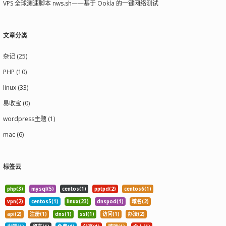
VPS 全球测速脚本 nws.sh——基于 Ookla 的一键网络测试
文章分类
杂记 (25)
PHP (10)
linux (33)
易收宝 (0)
wordpress主题 (1)
mac (6)
标签云
php(3)
mysql(5)
centos(1)
pptpd(2)
centos6(1)
vpn(2)
centos5(1)
linux(23)
dnspod(1)
域名(2)
api(2)
注册(1)
dns(1)
ssl(1)
访问(1)
办法(2)