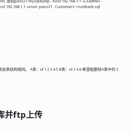
pass21 mysqldump --host 192.168.1.1 -u sadmin -
t 192.168.1.1 -uroot -pass21 Customers <custback.sql
同。 A表：id 1 2 3 4 5 B表：id 2 4 6 希望能删除A表中的 2
库并ftp上传