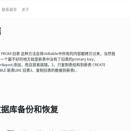
联系留言
关于
据
T * FROM 旧表 这种方法会将oldtable中所有的内容都拷贝过来，当然我
种方法的一个最不好的地方就是新表中没有了旧表的primary key、
;alter&quot;添加，而且容易搞错。2、只复制表结构到新表 CREATE
E TABLE 新表LIKE 旧表3、复制旧表的数据到新表(...
数据库备份和恢复