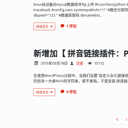
linux自动备份mysql数据库并ftp上传 #!/usr/bin/python #-*- cod
traceback #config vars systempathchr="/" #路径分
dbpwd="123." #数据库密码 dbnamelist...
1 评论
阅读全文
新增加【 拼音链接插件：Piny
2015年03月18日
流星
15112
在使用WordPress过程中，当我们设置“自定义永久链接
的包含一大串%XX的字符串，很不美观。于是安装 拼音链接插件：P
0 评论
阅读全文
1