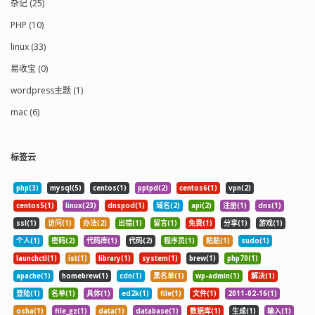
杂记 (25)
PHP (10)
linux (33)
易收宝 (0)
wordpress主题 (1)
mac (6)
标签云
php(3)
mysql(5)
centos(1)
pptpd(2)
centos6(1)
vpn(2)
centos5(1)
linux(23)
dnspod(1)
域名(2)
api(2)
注册(1)
dns(1)
ssl(1)
访问(1)
办法(2)
出错(1)
留言(1)
免费(1)
分享(1)
游戏(1)
个人(1)
密码(2)
代码库(1)
代码(2)
程序员(1)
粘贴(1)
sudo(1)
launchctl(1)
ist(1)
library(1)
system(1)
brew(1)
php70(1)
apache(1)
homebrew(1)
cdn(1)
黑名单(1)
wp-admin(1)
解决(1)
登陆(1)
名单(1)
具体(1)
ed2k(1)
file(1)
文件(1)
2011-02-16(1)
osha(1)
file_gz(1)
data(1)
database(1)
数据库(1)
生成(1)
输入(1)