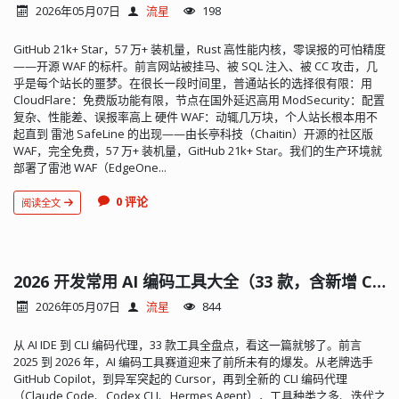
2026年05月07日
流星
198
GitHub 21k+ Star，57 万+ 装机量，Rust 高性能内核，零误报的可怕精度
——开源 WAF 的标杆。前言网站被挂马、被 SQL 注入、被 CC 攻击，几
乎是每个站长的噩梦。在很长一段时间里，普通站长的选择很有限：用
CloudFlare：免费版功能有限，节点在国外延迟高用 ModSecurity：配置
复杂、性能差、误报率高上 硬件 WAF：动辄几万块，个人站长根本用不
起直到 雷池 SafeLine 的出现——由长亭科技（Chaitin）开源的社区版
WAF，完全免费，57 万+ 装机量，GitHub 21k+ Star。我们的生产环境就
部署了雷池 WAF（EdgeOne...
0 评论
阅读全文
2026 开发常用 AI 编码工具大全（33 款，含新增 CLI 代理）
2026年05月07日
流星
844
从 AI IDE 到 CLI 编码代理，33 款工具全盘点，看这一篇就够了。前言
2025 到 2026 年，AI 编码工具赛道迎来了前所未有的爆发。从老牌选手
GitHub Copilot，到异军突起的 Cursor，再到全新的 CLI 编码代理
（Claude Code、Codex CLI、Hermes Agent），工具种类之多、迭代之